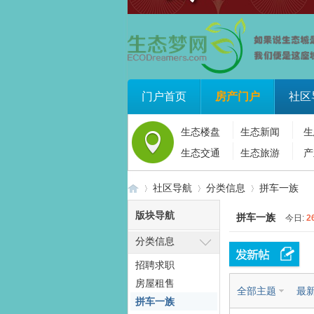
门户首页
房产门户
社区
生态楼盘
生态新闻
生
生态交通
生态旅游
产
社区导航
分类信息
拼车一族
版块导航
拼车一族
今日:
2
分类信息
生
»
›
›
招聘求职
房屋租售
全部主题
最
拼车一族