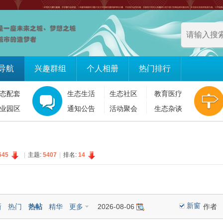
导航
兴趣群组
个人相册
热门排行
态配套
生态生活
生态社区
教育医疗
业园区
通知公告
活动聚会
生态杂谈
645
|
主题:
5407
|
排名:
14
新窗
新
热门
热帖
精华
更多
2026-08-06
作者