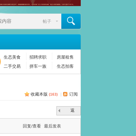
帖子
生态美食
招聘求职
房屋租售
搜索
二手交易
拼车一族
生态拍客
收藏本版
|
订阅
(
163
)
返
回
回复/查看
最后发表