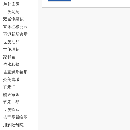
芦花庄园
世茂尚苑
双威悅馨苑
宜禾红橡公园
万通新新逸墅
世茂泊郡
津
世茂璟苑
家和园
依水和墅
吉宝澜岸铭郡
众美青城
宜禾汇
航天家园
宜禾一墅
生
世茂玖熙
吉宝季景峰阁
旭辉陆号院