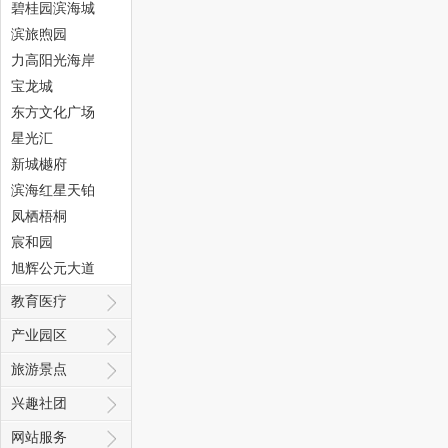
碧桂园滨海城
滨旅煦园
力高阳光海岸
宝龙城
东方文化广场
态
星光汇
新城樾府
滨海红星天铂
凤栖梧桐
宸和园
旭辉公元大道
教育医疗
城
产业园区
旅游景点
兴趣社团
网站服务