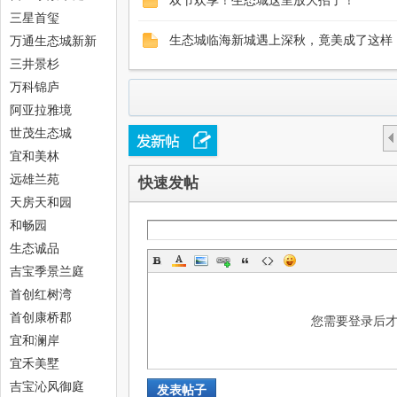
双节欢享！生态城这里放大招了！
中
三星首玺
万通生态城新新
生态城临海新城遇上深秋，竟美成了这样
家园
三井景杉
万科锦庐
阿亚拉雅境
世茂生态城
宜和美林
远雄兰苑
快速发帖
新
天房天和园
和畅园
生态诚品
吉宝季景兰庭
首创红树湾
首创康桥郡
您需要登录后
宜和澜岸
天
宜禾美墅
吉宝沁风御庭
发表帖子