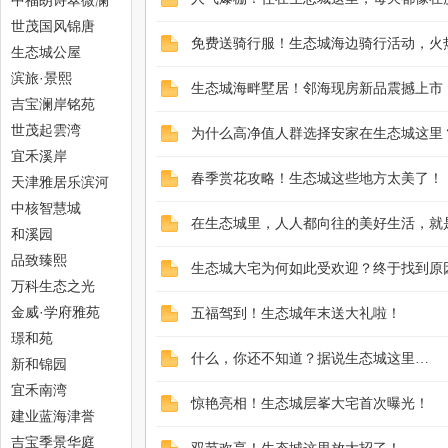
中福朗诗翠微澜
阁
世茂国风锦唐
免费送骑行服！生态城海边骑行活动，火
生态城公屋
网
滨旅·景熙
生态城海畔墅居！邻海现房新品震撼上市
吉宝澜岸铭苑
世茂起雲湾
为什么高净值人群选择安家在生态城这里？
宜禾溪岸
春季赏花攻略！生态城这些地方太美了！
天津雅居乐滨河
雅郡
中核智慧城
在生态城里，人人都向往的美好生活，就
和溪园
--
品致臻熙
生态城大宅为何如此受欢迎？终于找到原
万科生态之光
金威·学府雅苑
五福驾到！生态城年末送大礼啦！
璟和苑
什么，你还不知道？据说生态城这里…
新和锦园
宜禾南湾
惊艳亮相！生态城层峯大宅首次曝光！
建业蓝海津誉
吉宝季景华庭