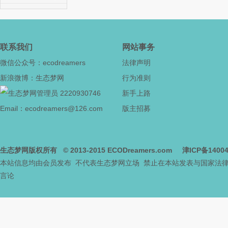
社
联系我们
网站事务
微信公众号：ecodreamers
法律声明
新浪微博：生态梦网
行为准则
2220930746
新手上路
Email：ecodreamers@126.com
版主招募
区
生态梦网版权所有
© 2013-2015
ECODreamers.com
津ICP备1400
本站信息均由会员发布 不代表生态梦网立场 禁止在本站发表与国家法
言论