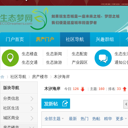
门户首页
房产门户
社区导航
兴趣群组
生态楼盘
生态新闻
生态配套
生态生
生态交通
生态旅游
产业园区
通知公
社区导航
房产楼市
木汐海岸
版块导航
木汐海岸
今日:
126
|
主题:
160
|
排名:
33
分类信息
生
»
›
›
社区生活
城区商业
全部主题
最新
热门
热帖
精华
更多
房产楼市