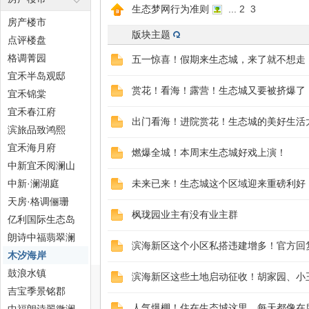
...
2
3
生态梦网行为准则
房产楼市
版块主题
点评楼盘
格调菁园
五一惊喜！假期来生态城，来了就不想走
态
宜禾半岛观邸
赏花！看海！露营！生态城又要被挤爆了
宜禾锦棠
宜禾春江府
出门看海！进院赏花！生态城的美好生活
滨旅品致鸿熙
宜禾海月府
燃爆全城！本周末生态城好戏上演！
中新宜禾阅澜山
中新·澜湖庭
未来已来！生态城这个区域迎来重磅利好
天房·格调俪珊
梦
枫珑园业主有没有业主群
亿利国际生态岛
朗诗中福翡翠澜
滨海新区这个小区私搭违建增多！官方回
湾
木汐海岸
鼓浪水镇
滨海新区这些土地启动征收！胡家园、小王
吉宝季景铭郡
人气爆棚！住在生态城这里，每天都像在