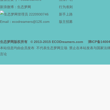
新浪微博：生态梦网
行为准则
2220930746
新手上路
Email：ecodreamers@126.com
版主招募
生态梦网版权所有
© 2013-2015
ECODreamers.com
津ICP备1400
本站信息均由会员发布 不代表生态梦网立场 禁止在本站发表与国家法
言论