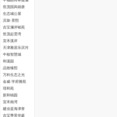
中福朗诗翠微澜
阁
世茂国风锦唐
生态城公屋
网
滨旅·景熙
吉宝澜岸铭苑
世茂起雲湾
宜禾溪岸
天津雅居乐滨河
雅郡
中核智慧城
和溪园
--
品致臻熙
万科生态之光
金威·学府雅苑
璟和苑
新和锦园
宜禾南湾
建业蓝海津誉
吉宝季景华庭