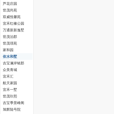
芦花庄园
世茂尚苑
双威悅馨苑
宜禾红橡公园
万通新新逸墅
世茂泊郡
津
世茂璟苑
家和园
依水和墅
吉宝澜岸铭郡
众美青城
宜禾汇
航天家园
宜禾一墅
生
世茂玖熙
吉宝季景峰阁
旭辉陆号院