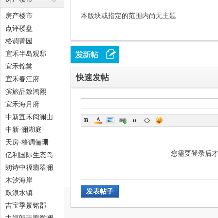
房产楼市
本版块或指定的范围内尚无主题
点评楼盘
格调菁园
态
宜禾半岛观邸
宜禾锦棠
快速发帖
宜禾春江府
滨旅品致鸿熙
宜禾海月府
中新宜禾阅澜山
中新·澜湖庭
天房·格调俪珊
梦
您需要登录后
亿利国际生态岛
朗诗中福翡翠澜
湾
木汐海岸
发表帖子
鼓浪水镇
吉宝季景铭郡