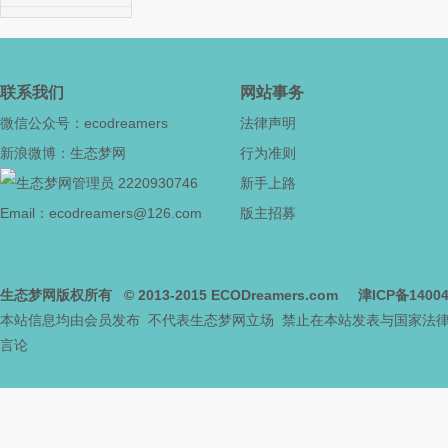
社
联系我们
网站事务
微信公众号：ecodreamers
法律声明
新浪微博：生态梦网
行为准则
2220930746
新手上路
Email：ecodreamers@126.com
版主招募
区
生态梦网版权所有
© 2013-2015
ECODreamers.com
津ICP备1400
本站信息均由会员发布 不代表生态梦网立场 禁止在本站发表与国家法
言论