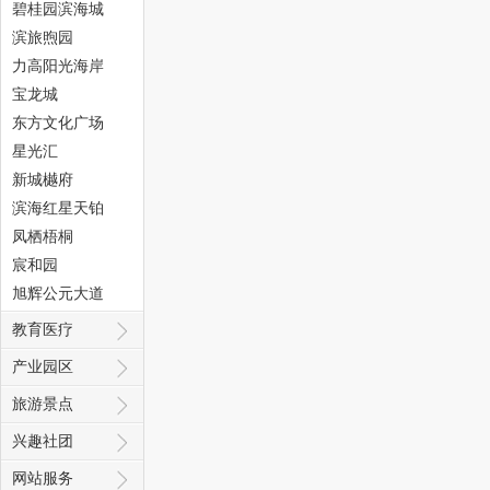
碧桂园滨海城
滨旅煦园
力高阳光海岸
宝龙城
东方文化广场
态
星光汇
新城樾府
滨海红星天铂
凤栖梧桐
宸和园
旭辉公元大道
教育医疗
城
产业园区
旅游景点
兴趣社团
网站服务