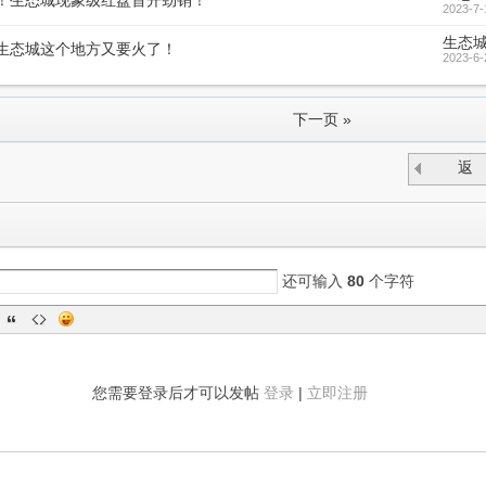
！生态城现象级红盘首开劲销！
2023-7-
生态
生态城这个地方又要火了！
2023-6-
下一页 »
返
回
还可输入
80
个字符
您需要登录后才可以发帖
登录
|
立即注册