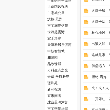
中福朗诗翠微澜
阁
世茂国风锦唐
火爆全城！
生态城公屋
网
滨旅·景熙
火爆全网！
吉宝澜岸铭苑
世茂起雲湾
核心地段！
宜禾溪岸
出繁入静！
天津雅居乐滨河
雅郡
中核智慧城
这就是家！
和溪园
--
品致臻熙
何必远方！
万科生态之光
金威·学府雅苑
拒绝“看海
璟和苑
火！火！火
新和锦园
宜禾南湾
一开即红！
建业蓝海津誉
吉宝季景华庭