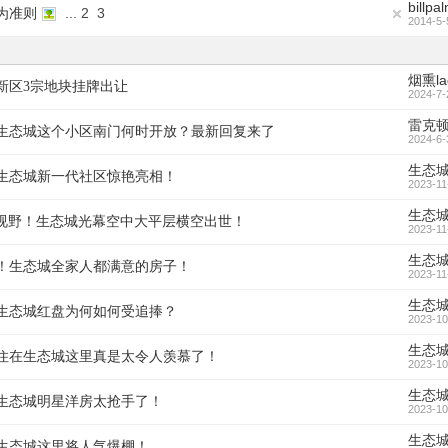
billpa
...
2
3
为准则
2014-5-
烟熏la
新区3宗地块挂牌出让
2024-7-
雷克
生态城这个小区南门何时开放？最新回复来了
2024-6-
生态
生态城新一代社区惊艳亮相！
2023-11
生态
幕级视野！生态城光幕空中大平层横空出世！
2023-11
生态
！生态城全家人都满意的房子！
2023-11
生态
生态城红盘为何如何受追捧？
2023-10
生态
住在生态城这里真是太令人羡慕了！
2023-10
生态
生态城明星洋房太抢手了！
2023-10
生态
生态城这里将人气爆棚！