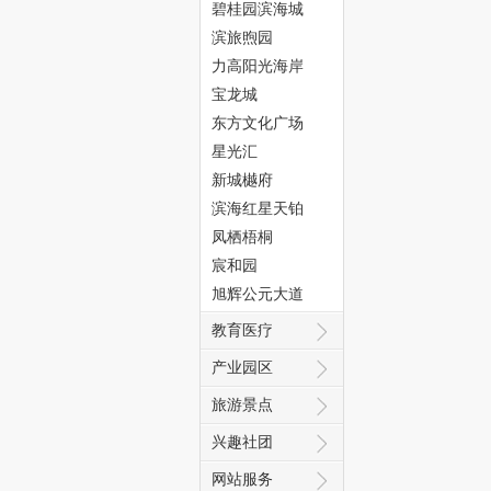
碧桂园滨海城
滨旅煦园
力高阳光海岸
宝龙城
东方文化广场
态
星光汇
新城樾府
滨海红星天铂
凤栖梧桐
宸和园
旭辉公元大道
教育医疗
城
产业园区
旅游景点
兴趣社团
网站服务