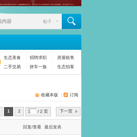
帖子
生态美食
招聘求职
房屋租售
搜索
二手交易
拼车一族
生态拍客
收藏本版
|
订阅
1
2
下一页
/ 2 页
回复/查看
最后发表