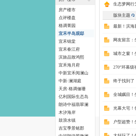
生态梦网行
房产楼市
版块主题
点评楼盘
格调菁园
最新！滨海
态
宜禾半岛观邸
网友留言：
宜禾锦棠
宜禾春江府
城市之窗！
滨旅品致鸿熙
宜禾海月府
270°环
中新宜禾阅澜山
中新·澜湖庭
终于找到了
天房·格调俪珊
梦
全城瞩目！
亿利国际生态岛
朗诗中福翡翠澜
光幕大宅！
湾
木汐海岸
鼓浪水镇
户型超赞！
吉宝季景铭郡
太好玩了！