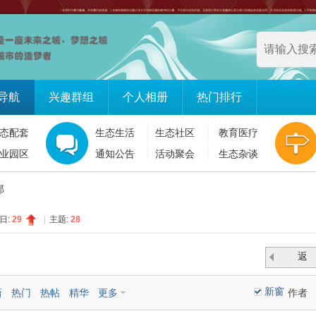
导航
兴趣群组
个人相册
热门排行
态配套
生态生活
生态社区
教育医疗
业园区
通知公告
活动聚会
生态杂谈
邸
日:
29
|
主题:
28
返
回
新窗
新
热门
热帖
精华
更多
作者