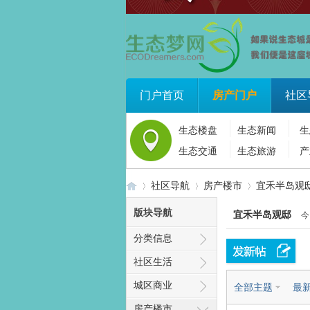
门户首页
房产门户
社区
生态楼盘
生态新闻
生
生态交通
生态旅游
产
社区导航
房产楼市
宜禾半岛观
版块导航
宜禾半岛观邸
今
分类信息
生
»
›
›
社区生活
城区商业
全部主题
最
房产楼市