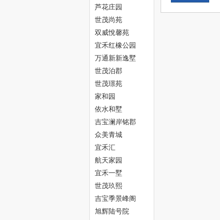
芦花庄园
世茂尚苑
双威悅馨苑
宜禾红橡公园
万通新新逸墅
世茂泊郡
津
世茂璟苑
家和园
依水和墅
吉宝澜岸铭郡
众美青城
宜禾汇
航天家园
宜禾一墅
生
世茂玖熙
吉宝季景峰阁
旭辉陆号院