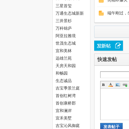
亮相即爆火
中
三星首玺
万通生态城新新
端午刚过，
家园
三井景杉
万科锦庐
阿亚拉雅境
世茂生态城
宜和美林
远雄兰苑
快速发帖
新
天房天和园
和畅园
生态诚品
吉宝季景兰庭
首创红树湾
首创康桥郡
宜和澜岸
天
宜禾美墅
吉宝沁风御庭
发表帖子