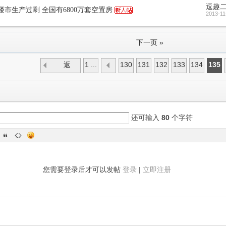
逗趣
市生产过剩 全国有6800万套空置房
2013-11
下一页 »
返
1 ...
130
131
132
133
134
135
回
还可输入
80
个字符
您需要登录后才可以发帖
登录
|
立即注册