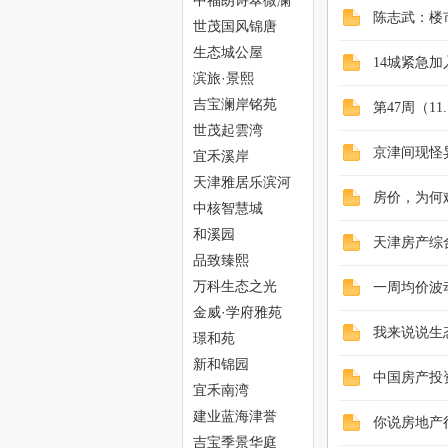
中福朗诗翠微澜
陈志武：楼
阁
世茂国风锦唐
生态城公屋
网
14城紧急
滨旅·景熙
吉宝澜岸铭苑
第47周（1
世茂起雲湾
京津间现怪异
宜禾溪岸
天津雅居乐滨河
房价，为何
雅郡
中核智慧城
和溪园
天津房产综
--
品致臻熙
万科生态之光
一周均价波
金威·学府雅苑
我来说说生
璟和苑
新和锦园
中国房产投
宜禾南湾
建业蓝海津誉
你说房地产
吉宝季景华庭