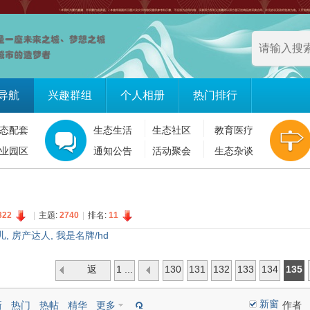
导航
兴趣群组
个人相册
热门排行
态配套
生态生活
生态社区
教育医疗
业园区
通知公告
活动聚会
生态杂谈
322
|
主题:
2740
|
排名:
11
儿
,
房产达人
,
我是名牌/hd
返
1 ...
130
131
132
133
134
135
回
新窗
新
热门
热帖
精华
更多
作者