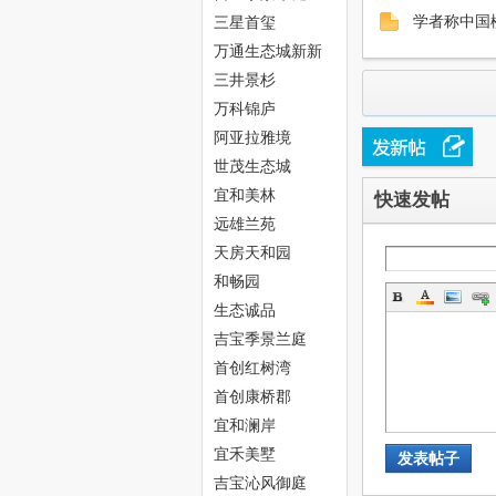
中
三星首玺
学者称中国楼
万通生态城新新
家园
三井景杉
万科锦庐
阿亚拉雅境
世茂生态城
宜和美林
快速发帖
远雄兰苑
新
天房天和园
和畅园
生态诚品
吉宝季景兰庭
首创红树湾
首创康桥郡
宜和澜岸
天
宜禾美墅
发表帖子
吉宝沁风御庭