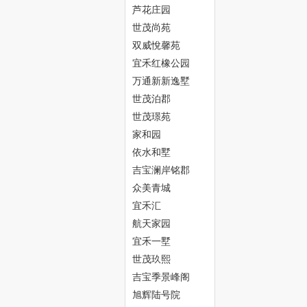
芦花庄园
世茂尚苑
双威悅馨苑
宜禾红橡公园
万通新新逸墅
世茂泊郡
津
世茂璟苑
家和园
依水和墅
吉宝澜岸铭郡
众美青城
宜禾汇
航天家园
宜禾一墅
生
世茂玖熙
吉宝季景峰阁
旭辉陆号院