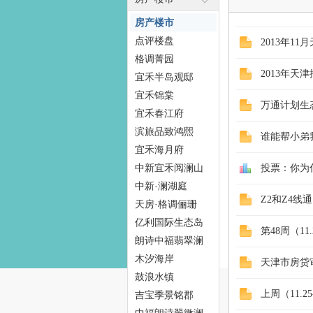
房产楼市
点评楼盘
2013年1
格调菁园
态
2013年天
宜禾半岛观邸
宜禾锦棠
万通计划生
宜禾春江府
滨旅品致鸿熙
谁能帮小弟
宜禾海月府
中新宜禾阅澜山
投票：你为
中新·澜湖庭
Z2和Z4线
天房·格调俪珊
梦
亿利国际生态岛
第48周（1
朗诗中福翡翠澜
湾
木汐海岸
天津市房贷
鼓浪水镇
上周（11.
吉宝季景铭郡