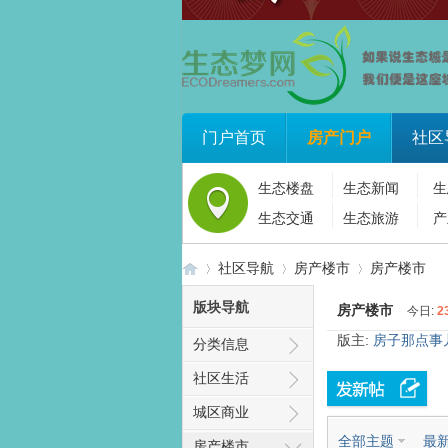
门户首页
房产门户
社区
生态楼盘
生态新闻
生
生态交通
生态旅游
产
社区导航
房产楼市
房产楼市
版块导航
房产楼市
今日:
2
版主:
房子那点事
分类信息
生
»
›
›
社区生活
城区商业
全部主题
最
房产楼市