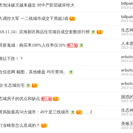
billpa
市泡沫破灭越来越近 对中产阶层破坏性大
2013-11
billpa
加入调控大军 一二线城市成交下滑超2成
2013-11
生态
1.18-11.24）滨海新区商品住宅项目成交套数排行榜
2013-11
人未
新鬼城：购买率100%入住率仅10%
2013-11
erboh
难以下跌！？
2013-11
erboh
合信息网 截图，其他楼盘 均可查询。
2013-11
erboh
动 生态城住宅
2013-11
困惑
态城房子的优点和缺点
2013-10
生态
...
2
资风险最高50大城市：49个是三线城市
2013-11
美猴
行业畸形怎么造成的？
2013-11