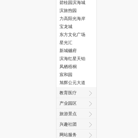
碧桂园滨海城
滨旅煦园
力高阳光海岸
宝龙城
东方文化广场
态
星光汇
新城樾府
滨海红星天铂
凤栖梧桐
宸和园
旭辉公元大道
教育医疗
城
产业园区
旅游景点
兴趣社团
网站服务