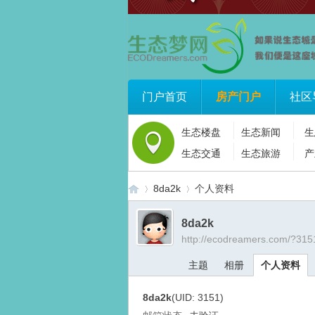
门户首页
房产门户
社区
生态楼盘
生态新闻
生
生态交通
生态旅游
产
8da2k
个人资料
8da2k
http://ecodreamers.com/?315
生
›
›
主题
相册
个人资料
8da2k
(UID: 3151)