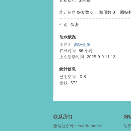
邮箱状态
未验证
统计信息
好友数 0
|
相册数 0
|
回帖数
性别
保密
态
活跃概况
用户组
高级会员
在线时间
86 小时
上次活动时间
2025-9-9 11:13
统计信息
已用空间
0 B
金钱
572
梦
联系我们
网
微信公众号：ecodreamers
法