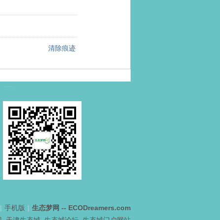
清除痕迹
|
手机版
|
生态梦网 -- ECODreamers.com