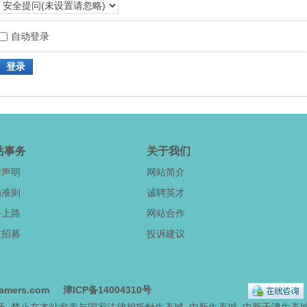
自动登录
登录
站事务
关于我们
律声明
网站简介
为准则
诚聘英才
手上路
网站合作
主招募
投诉建议
amers.com
津ICP备14004310号