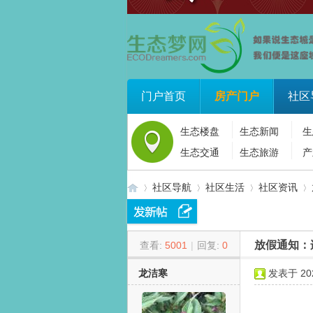
门户首页
房产门户
社区
生态楼盘
生态新闻
生
生态交通
生态旅游
产
社区导航
社区生活
社区资讯
放假通知：
查看:
5001
|
回复:
0
生
»
›
›
›
龙洁寒
发表于 2026