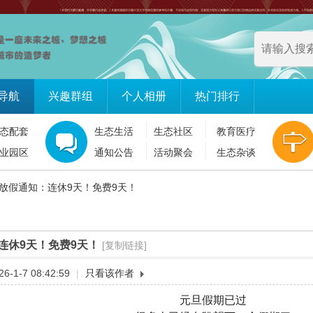
导航
兴趣群组
个人相册
热门排行
态配套
生态生活
生态社区
教育医疗
业园区
通知公告
活动聚会
生态杂谈
放假通知：连休9天！免费9天！
连休9天！免费9天！
[复制链接]
-1-7 08:42:59
|
只看该作者
元旦假期已过