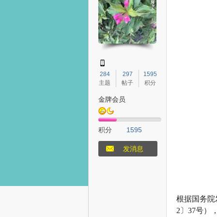
态
284
297
1595
主题
帖子
积分
金牌会员
积分
1595
梦
发消息
根据国务院
2〕37号