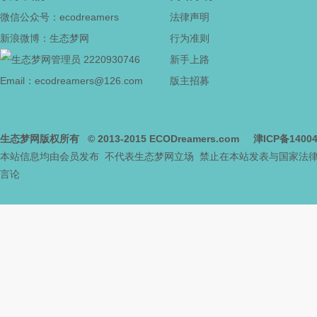
微信公众号：ecodreamers
法律声明
新浪微博：生态梦网
行为准则
社
2220930746
新手上路
Email：ecodreamers@126.com
版主招募
生态梦网版权所有
© 2013-2015
ECODreamers.com
津ICP备1400
本站信息均由会员发布 不代表生态梦网立场 禁止在本站发表与国家法
言论
区