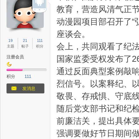
教育，营造风清气正节
动漫园项目部召开了“
座谈会。
态
19
21
111
会上，共同观看了纪法
主题
帖子
积分
国家监委受权发布了2
注册会员
通过反面典型案例敲
积分
111
烈信号。以案释纪、
发消息
敬畏、存戒惧、守底
梦
随后党支部书记和纪
前廉洁关，提出具体
强调要做好节日期间