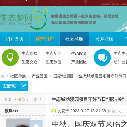
门户首页
房产门户
社区导航
兴趣群组
生态楼盘
生态新闻
生态配套
生态生
生态交通
生态旅游
产业园区
通知公
社区导航
产业园区
国家动漫园
生态城动漫园项目守好节日“
生态城动漫园项目守好节日“廉洁关”
查看:
78873
|
回复:
1
生
»
›
›
›
彼岸azr
发表于 2023-9-27 16:21:58
来自手机
|
中秋、国庆双节来临